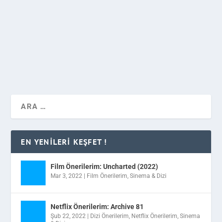
ödül törenine aldığı ödüller ve yaptığı konuşmayla
Taylor Swift damga vurdu.
DEVAMINI OKU
EN YENILERI KEŞFET !
Film Önerilerim: Uncharted (2022)
Mar 3, 2022
|
Film Önerilerim
,
Sinema & Dizi
Netflix Önerilerim: Archive 81
Şub 22, 2022
|
Dizi Önerilerim
,
Netflix Önerilerim
,
Sinema