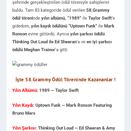
şehrinde gerçekleştirilen ödül töreniyle sahiplerini
buldu. Tam 83 kategoride ödül verilen
58.Grammy
ödül töreni
nde
yılın albümü, “1989”
ile
Taylor Swift
‘e
giderken,
yılın kaydı ödülünü “Uptown Funk”
ile
Mark
Ronson
evine götürdü. Ayrıca
yılın şarkısı ödülü
Thinking Out Loud ile Ed Sheeran
‘a ve
en iyi şarkıcı
ödülü Meghan Trainor
‘a gitti.
İşte 58.Grammy Ödül Töreninde Kazananlar !
Yılın Albümü:
1989 — Taylor Swift
Yılın Kaydı:
Uptown Funk — Mark Ronson Featuring
Bruno Mars
Yılın Şarkısı:
Thinking Out Loud — Ed Sheeran & Amy