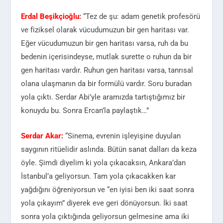
Erdal Beşikçioğlu:
“Tez de şu: adam genetik profesörü
ve fiziksel olarak vücudumuzun bir gen haritası var.
Eğer vücudumuzun bir gen haritası varsa, ruh da bu
bedenin içerisindeyse, mutlak surette o ruhun da bir
gen haritası vardır. Ruhun gen haritası varsa, tanrısal
olana ulaşmanın da bir formülü vardır. Soru buradan
yola çıktı. Serdar Abi’yle aramızda tartıştığımız bir
konuydu bu. Sonra Ercan’la paylaştık…”
Serdar Akar:
“Sinema, evrenin işleyişine duyulan
saygının ritüelidir aslında. Bütün sanat dalları da keza
öyle. Şimdi diyelim ki yola çıkacaksın, Ankara’dan
İstanbul’a geliyorsun. Tam yola çıkacakken kar
yağdığını öğreniyorsun ve “en iyisi ben iki saat sonra
yola çıkayım” diyerek eve geri dönüyorsun. İki saat
sonra yola çıktığında geliyorsun gelmesine ama iki