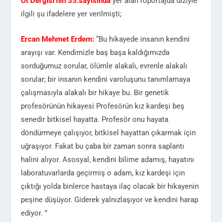
Ot Dergisi’nin 35.sayısında
yer alan röportajda diziyle
ilgili şu ifadelere yer verilmişti;
Ercan Mehmet Erdem:
“Bu hikayede insanın kendini
arayışı var. Kendimizle baş başa kaldığımızda
sorduğumuz sorular, ölümle alakalı, evrenle alakalı
sorular; bir insanın kendini varoluşunu tanımlamaya
çalışmasıyla alakalı bir hikaye bu. Bir genetik
profesörünün hikayesi Profesörün kız kardeşi beş
senedir bitkisel hayatta. Profesör onu hayata
döndürmeye çalışıyor, bitkisel hayattan çıkarmak için
uğraşıyor. Fakat bu çaba bir zaman sonra saplantı
halini alıyor. Asosyal, kendini bilime adamış, hayatını
laboratuvarlarda geçirmiş o adam, kız kardeşi için
çıktığı yolda binlerce hastaya ilaç olacak bir hikayenin
peşine düşüyor. Giderek yalnızlaşıyor ve kendini harap
ediyor. ”