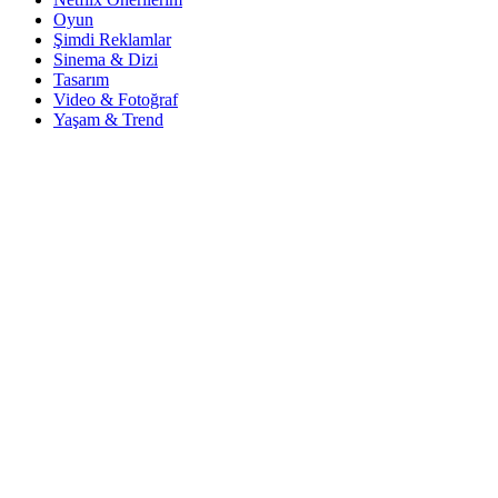
Oyun
Şimdi Reklamlar
Sinema & Dizi
Tasarım
Video & Fotoğraf
Yaşam & Trend
© Copyright 2024
İlham Veren Şeyler
Web Tasarım & Proje:
İşyerim Dijitalde