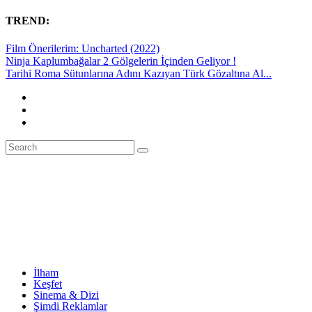
TREND:
Film Önerilerim: Uncharted (2022)
Ninja Kaplumbağalar 2 Gölgelerin İçinden Geliyor !
Tarihi Roma Sütunlarına Adını Kazıyan Türk Gözaltına Al...
İlham
Keşfet
Sinema & Dizi
Şimdi Reklamlar