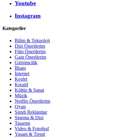
Youtube
Instagram
Kategoriler
Bilim & Teknoloji
Dizi Önerilerim
Film Önerilerim
Gain Önerilerim
Girişimcilik
İlham
İnternet
Keşfet
Kreatif
Kültür & Sanat
Müzik
Netflix Önerilerim
Oyun
Şimdi Reklamlar
Sinema & Dizi
Tasarım
Video & Fotoğraf
Yaşam & Trend