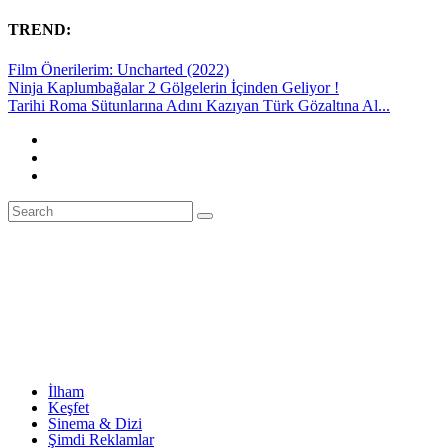
TREND:
Film Önerilerim: Uncharted (2022)
Ninja Kaplumbağalar 2 Gölgelerin İçinden Geliyor !
Tarihi Roma Sütunlarına Adını Kazıyan Türk Gözaltına Al...
İlham
Keşfet
Sinema & Dizi
Şimdi Reklamlar