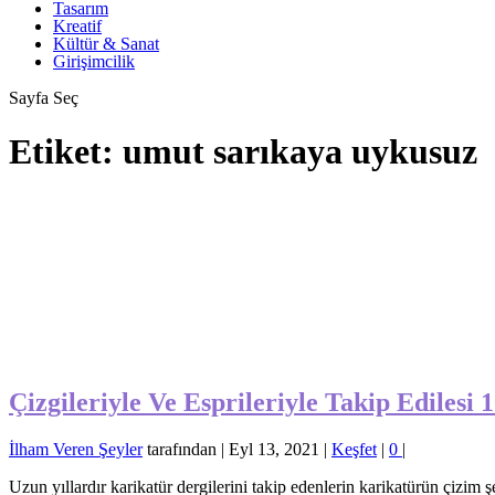
Tasarım
Kreatif
Kültür & Sanat
Girişimcilik
Sayfa Seç
Etiket:
umut sarıkaya uykusuz
Çizgileriyle Ve Esprileriyle Takip Edilesi 
İlham Veren Şeyler
tarafından |
Eyl 13, 2021
|
Keşfet
|
0
|
Uzun yıllardır karikatür dergilerini takip edenlerin karikatürün çizim şe