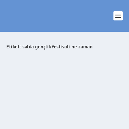
Etiket:
salda gençlik festivali ne zaman
Salda Gençlik Festivali / Salda Fest 2016’dan
Haberiniz Var Mı?
İlham Veren Şeyler
tarafından |
Mar 16, 2016
|
Yaşam & Trend
|
0