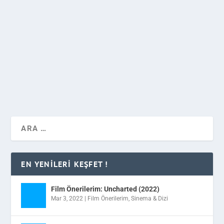
|
Ufaktan yaz moduna geçmeye hazırlananlar için
kaçırılmayacak bir etkinlik olan Salda Gençlik Festivali
/ Salda Fest 2016’yı sizler için araştırdık.
DEVAMINI OKU
EN YENILERI KEŞFET !
Film Önerilerim: Uncharted (2022)
Mar 3, 2022
|
Film Önerilerim
,
Sinema & Dizi