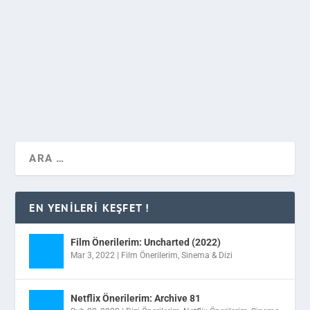
2009 yılından bu zamana devam eden dijital dünyanın
ve bilişim dünyasının en iyilerini belirleyen Webrazzi
Ödülleri sahiplerini buldu.
DEVAMINI OKU
EN YENILERI KEŞFET !
Film Önerilerim: Uncharted (2022)
Mar 3, 2022
|
Film Önerilerim
,
Sinema & Dizi
Netflix Önerilerim: Archive 81