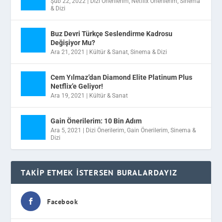
Şub 22, 2022
|
Dizi Önerilerim
,
Netflix Önerilerim
,
Sinema
& Dizi
Buz Devri Türkçe Seslendirme Kadrosu
Değişiyor Mu?
Ara 21, 2021
|
Kültür & Sanat
,
Sinema & Dizi
Cem Yılmaz’dan Diamond Elite Platinum Plus
Netflix’e Geliyor!
Ara 19, 2021
|
Kültür & Sanat
Gain Önerilerim: 10 Bin Adım
Ara 5, 2021
|
Dizi Önerilerim
,
Gain Önerilerim
,
Sinema &
Dizi
TAKIP ETMEK İSTERSEN BURALARDAYIZ
Facebook