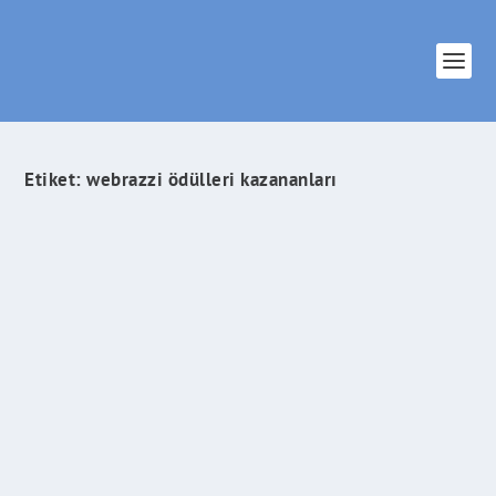
Etiket:
webrazzi ödülleri kazananları
2015 Webrazzi Ödülleri Sahiplerini Buldu
İlham Veren Şeyler
tarafından |
Ara 17, 2016
|
Girişimcilik
,
İnternet
|
0
|