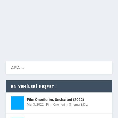
Bu yıl vizyona girmesi merakla beklenen Warcraft
filminin 3 fragmanı, filmin görselleri ve posterlerini
sizler için bir araya getirdik.
DEVAMINI OKU
EN YENILERI KEŞFET !
Film Önerilerim: Uncharted (2022)
Mar 3, 2022
|
Film Önerilerim
,
Sinema & Dizi