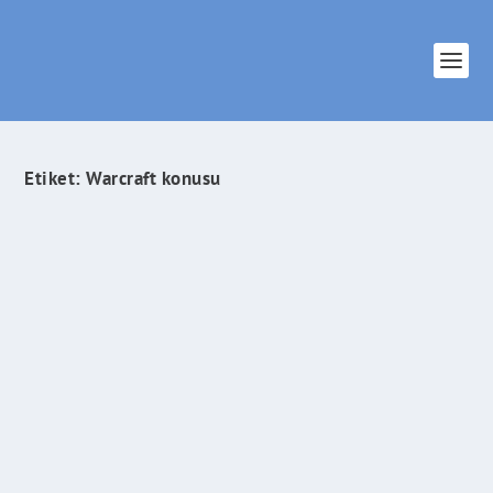
Etiket:
Warcraft konusu
Pek Yakında Vizyonda: Warcraft İki Dünyanın İlk
Karşılaşması
İlham Veren Şeyler
tarafından |
Şub 17, 2016
|
Sinema & Dizi
|
0
|