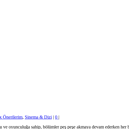
ix Önerilerim
,
Sinema & Dizi
|
0
|
rgu ve oyunculuğa sahip, bölümler peş peşe akmaya devam ederken her bö