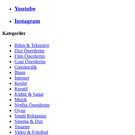
Youtube
Instagram
Kategoriler
Bilim & Teknoloji
Dizi Önerilerim
Film Önerilerim
Gain Önerilerim
Girişimcilik
İlham
İnternet
Keşfet
Kreatif
Kültür & Sanat
Müzik
Netflix Önerilerim
Oyun
Şimdi Reklamlar
Sinema & Dizi
Tasarım
Video & Fotoğraf