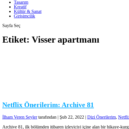
Tasarım
Kreatif
Kültür & Sanat
Girişimcilik
Sayfa Seç
Etiket:
Visser apartmanı
Netflix Önerilerim: Archive 81
İlham Veren Şeyler
tarafından |
Şub 22, 2022
|
Dizi Önerilerim
,
Netfl
Archive 81, ilk bölümden itibaren izleyiciyi içine alan bir hikaye-ku