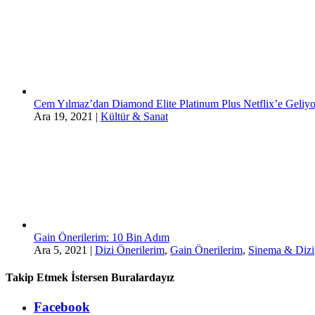
Cem Yılmaz’dan Diamond Elite Platinum Plus Netflix’e Geliyo
Ara 19, 2021
|
Kültür & Sanat
Gain Önerilerim: 10 Bin Adım
Ara 5, 2021
|
Dizi Önerilerim
,
Gain Önerilerim
,
Sinema & Dizi
Takip Etmek İstersen Buralardayız
Facebook