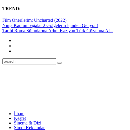
TREND:
Film Önerilerim: Uncharted (2022)
Ninja Kaplumbağalar 2 Gölgelerin İçinden Geliyor !
Tarihi Roma Sütunlarına Adını Kazıyan Türk Gözaltına Al...
İlham
Keşfet
Sinema & Dizi
Şimdi Reklamlar