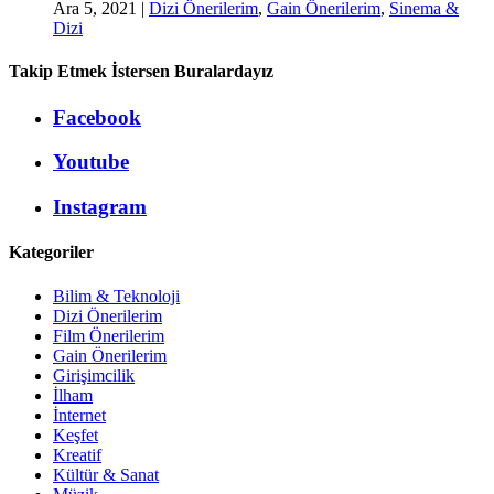
Ara 5, 2021
|
Dizi Önerilerim
,
Gain Önerilerim
,
Sinema &
Dizi
Takip Etmek İstersen Buralardayız
Facebook
Youtube
Instagram
Kategoriler
Bilim & Teknoloji
Dizi Önerilerim
Film Önerilerim
Gain Önerilerim
Girişimcilik
İlham
İnternet
Keşfet
Kreatif
Kültür & Sanat