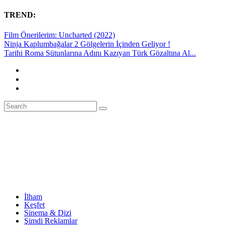
TREND:
Film Önerilerim: Uncharted (2022)
Ninja Kaplumbağalar 2 Gölgelerin İçinden Geliyor !
Tarihi Roma Sütunlarına Adını Kazıyan Türk Gözaltına Al...
İlham
Keşfet
Sinema & Dizi
Şimdi Reklamlar