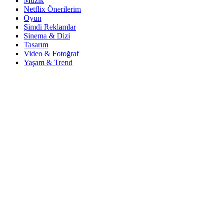
Müzik
Netflix Önerilerim
Oyun
Şimdi Reklamlar
Sinema & Dizi
Tasarım
Video & Fotoğraf
Yaşam & Trend
© Copyright 2024
İlham Veren Şeyler
Web Tasarım & Proje:
İşyerim Dijitalde