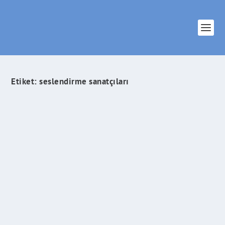
Etiket:
seslendirme sanatçıları
Sesini En Sık Duyduğumuz 5 Seslendirme
Sanatçısı !
İlham Veren Şeyler
tarafından |
Eyl 6, 2021
|
Keşfet
|
0
|