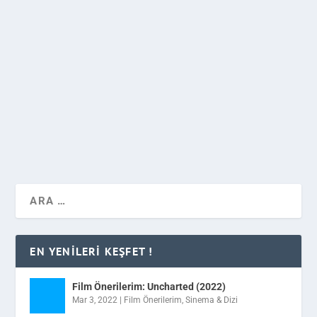
Reklamlarda, çeşitli film ve dizilerde, animasyon
filmlerde seslerini duyduğumuz “lan bu ses kimindi?”
diye düşündüğümüz o seslerin arkasındaki
seslendirme sanatçılarına gelin bi” göz atalım mı?
DEVAMINI OKU
EN YENILERI KEŞFET !
Film Önerilerim: Uncharted (2022)
Mar 3, 2022
|
Film Önerilerim
,
Sinema & Dizi