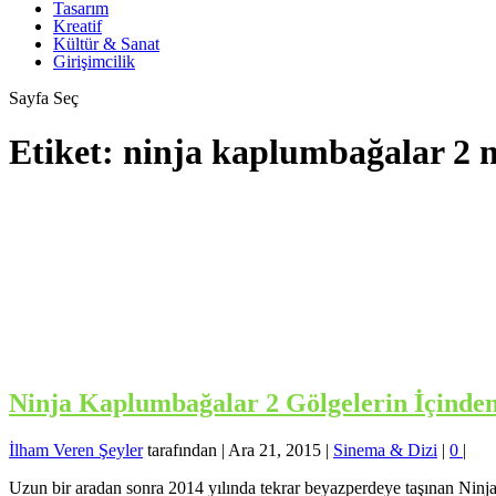
Tasarım
Kreatif
Kültür & Sanat
Girişimcilik
Sayfa Seç
Etiket:
ninja kaplumbağalar 2 
Ninja Kaplumbağalar 2 Gölgelerin İçinden
İlham Veren Şeyler
tarafından |
Ara 21, 2015
|
Sinema & Dizi
|
0
|
Uzun bir aradan sonra 2014 yılında tekrar beyazperdeye taşınan Nin