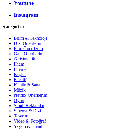
Youtube
Instagram
Kategoriler
Bilim & Teknoloji
Dizi Önerilerim
Film Önerilerim
Gain Önerilerim
Girişimcilik
İlham
İnternet
Keşfet
Kreatif
Kültür & Sanat
Müzik
Netflix Önerilerim
Oyun
Şimdi Reklamlar
Sinema & Dizi
Tasarım
Video & Fotoğraf
Yaşam & Trend