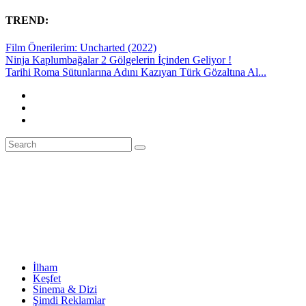
TREND:
Film Önerilerim: Uncharted (2022)
Ninja Kaplumbağalar 2 Gölgelerin İçinden Geliyor !
Tarihi Roma Sütunlarına Adını Kazıyan Türk Gözaltına Al...
İlham
Keşfet
Sinema & Dizi
Şimdi Reklamlar