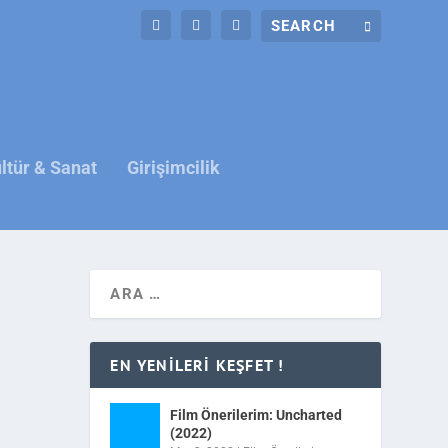
ltür & Sanat
Girişimcilik
EN YENILERI KEŞFET !
Film Önerilerim: Uncharted
(2022)