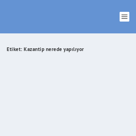
Etiket:
Kazantip nerede yapılıyor
Dünya Çapında Gidilesi En İyi 5 Müzik Festivali
!
İlham Veren Şeyler
tarafından |
Eyl 15, 2021
|
Keşfet
|
0
|