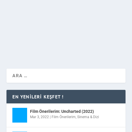
Yavaş yavaş uluslararası sularda yüzmeyi planlayanlar
için, bu yıl Dünya Çapında Gidilesi En İyi 5 Festival !
incelememiz sizleri bekliyor.
DEVAMINI OKU
EN YENILERI KEŞFET !
Film Önerilerim: Uncharted (2022)
Mar 3, 2022
|
Film Önerilerim
,
Sinema & Dizi