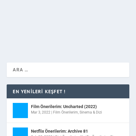
Başrollerinde Nejat İşler ve Yiğit Özşener’in yer aldığı
2010 yapımı Kaybedenler Kulübü devam filmi
Kaybedenler Kulübü 2 ile geri (mi) dönüyor.
DEVAMINI OKU
EN YENILERI KEŞFET !
Film Önerilerim: Uncharted (2022)
Mar 3, 2022
|
Film Önerilerim
,
Sinema & Dizi
Netflix Önerilerim: Archive 81