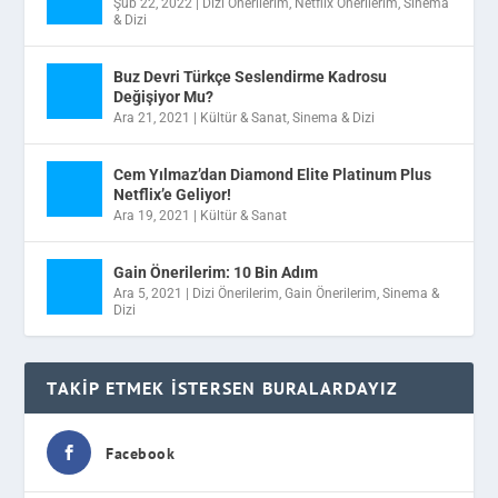
Şub 22, 2022
|
Dizi Önerilerim
,
Netflix Önerilerim
,
Sinema
& Dizi
Buz Devri Türkçe Seslendirme Kadrosu
Değişiyor Mu?
Ara 21, 2021
|
Kültür & Sanat
,
Sinema & Dizi
Cem Yılmaz’dan Diamond Elite Platinum Plus
Netflix’e Geliyor!
Ara 19, 2021
|
Kültür & Sanat
Gain Önerilerim: 10 Bin Adım
Ara 5, 2021
|
Dizi Önerilerim
,
Gain Önerilerim
,
Sinema &
Dizi
TAKIP ETMEK İSTERSEN BURALARDAYIZ
Facebook