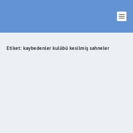
Etiket:
kaybedenler kulübü kesilmiş sahneler
Kaybedenler Kulübü 2 Geliyor !
İlham Veren Şeyler
tarafından |
Mar 17, 2016
|
Sinema & Dizi
|
0
|