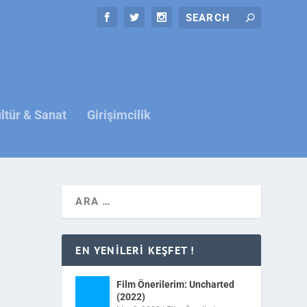
ltür & Sanat
Girişimcilik
EN YENILERI KEŞFET !
Film Önerilerim: Uncharted
(2022)