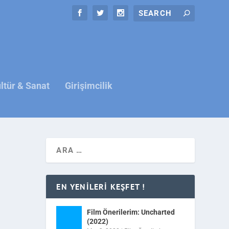
ltür & Sanat
Girişimcilik
EN YENILERI KEŞFET !
Film Önerilerim: Uncharted
(2022)