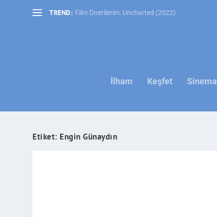
TREND:
Film Önerilerim: Uncharted (2022)
İlham
Keşfet
Sinema 
Etiket:
Engin Günaydın