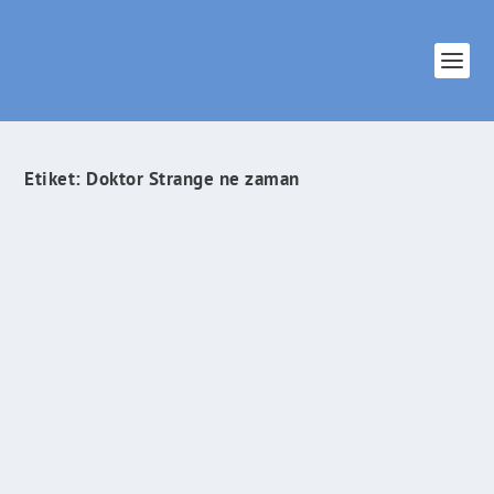
Etiket:
Doktor Strange ne zaman
Doktor Strange Filminden İlk Resmi Fotoğraflar
Yayımlandı
İlham Veren Şeyler
tarafından |
Ara 29, 2015
|
Sinema & Dizi
|
0
|