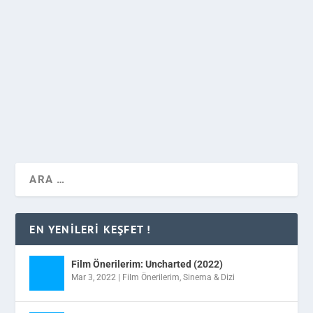
Sherlock dizisinin yıldız oyuncusu Benedict
Cumberbatch’ın,Doctor Strange olarak karşımıza
çıkacağı filmden ilk resmi fotoğraflar paylaşıldı.
DEVAMINI OKU
EN YENILERI KEŞFET !
Film Önerilerim: Uncharted (2022)
Mar 3, 2022
|
Film Önerilerim
,
Sinema & Dizi