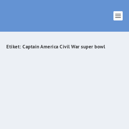
Etiket:
Captain America Civil War super bowl
Captain America Civil War Filminden Yeni TV
Spotu !
İlham Veren Şeyler
tarafından |
Ara 8, 2016
|
Sinema & Dizi
|
0
|