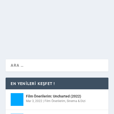
Önümüzdeki Mayıs ayında vizyonda yerini alacak olan
Captain America Civil War filminden yepyeni bir TV
Spotu yayımlandı.
DEVAMINI OKU
EN YENILERI KEŞFET !
Film Önerilerim: Uncharted (2022)
Mar 3, 2022
|
Film Önerilerim
,
Sinema & Dizi