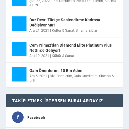
Şub 22, 2022
|
Dizi Önerilerim
,
Netflix Önerilerim
,
Sinema
& Dizi
Buz Devri Türkçe Seslendirme Kadrosu
Değişiyor Mu?
Ara 21, 2021
|
Kültür & Sanat
,
Sinema & Dizi
Cem Yılmaz’dan Diamond Elite Platinum Plus
Netflix’e Geliyor!
Ara 19, 2021
|
Kültür & Sanat
Gain Önerilerim: 10 Bin Adım
Ara 5, 2021
|
Dizi Önerilerim
,
Gain Önerilerim
,
Sinema &
Dizi
TAKIP ETMEK İSTERSEN BURALARDAYIZ
Facebook