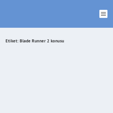
Etiket:
Blade Runner 2 konusu
Blade Runner 2 İçin Vizyon Tarihi Açıklandı
İlham Veren Şeyler
tarafından |
Şub 27, 2016
|
Sinema & Dizi
|
0
|