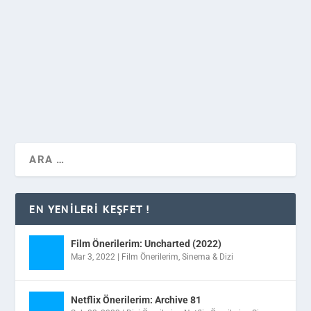
Ridley Scott yönetmenliğinde 1982 yılında vizyona
giren Blade Runner’ın devam filmi Blade Runner 2 nin
ne zaman vizyona gireceği ‘sonunda’ kesinleşti.
DEVAMINI OKU
EN YENILERI KEŞFET !
Film Önerilerim: Uncharted (2022)
Mar 3, 2022
|
Film Önerilerim
,
Sinema & Dizi
Netflix Önerilerim: Archive 81