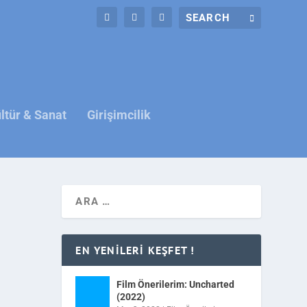
ltür & Sanat
Girişimcilik
EN YENILERI KEŞFET !
Film Önerilerim: Uncharted
(2022)