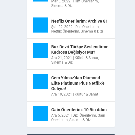
Mar 3, 2022
|
Film Önerilerim
,
Sinema & Dizi
Netflix Önerilerim: Archive 81
Şub 22, 2022
|
Dizi Önerilerim
,
Netflix Önerilerim
,
Sinema & Dizi
nı
Buz Devri Türkçe Seslendirme
Kadrosu Değişiyor Mu?
Ara 21, 2021
|
Kültür & Sanat
,
Sinema & Dizi
Cem Yılmaz’dan Diamond
Elite Platinum Plus Netflix’e
Geliyor!
Ara 19, 2021
|
Kültür & Sanat
Gain Önerilerim: 10 Bin Adım
Ara 5, 2021
|
Dizi Önerilerim
,
Gain
Önerilerim
,
Sinema & Dizi